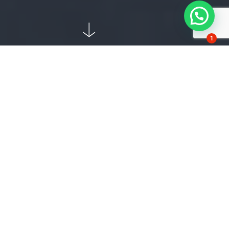
1
Fotografia, Filmagens aéreas e
produção de vídeos
Nós oferecemos uma variedade de serviços, desde
fotografia e filmagens aéreas para grandes e pequenas
produções, produção de vídeos institucionais,
mapeamento aéreo e monitoramento de terrenos, até
produção de vídeos para promover a sua empresa,
imóveis ou eventos.
NOSOS SERVIÇOS